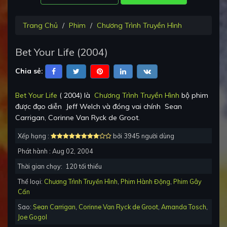
Trang Chủ
Phim
Chương Trình Truyền Hình
Bet Your Life
(
2004
)
Chia sẻ:
Bet Your Life
(
2004
) là
Chương Trình Truyền Hình
bộ phim
được đạo diễn
Jeff Welch
và đóng vai chính
Sean
Carrigan, Corinne Van Ryck de Groot
.
Xếp hạng :
bởi 3945 người dùng
Phát hành :
Aug 02, 2004
Thời gian chạy:
120
tối thiểu
Thể loại:
Chương Trình Truyền Hình
,
Phim Hành Động
,
Phim Gây
Cấn
Sao:
Sean Carrigan
,
Corinne Van Ryck de Groot
,
Amanda Tosch
,
Joe Gogol