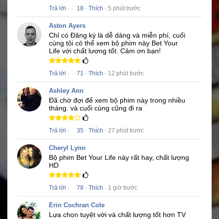
Trả lời
·
18
·
Thích
· 5 phút trước
Aston Ayers
Chỉ có Đăng ký là dễ dàng và miễn phí, cuối
cùng tôi có thể xem bộ phim này
Bet Your
Life
với chất lượng tốt.
Cảm ơn bạn!
Trả lời
·
71
·
Thích
· 12 phút trước
Ashley Ann
Đã chờ đợi để xem bộ phim này trong nhiều
tháng.
và cuối cùng cũng đi ra
Trả lời
·
35
·
Thích
· 27 phút trước
Cheryl Lynn
Bộ phim
Bet Your Life
này rất hay, chất lượng
HD
Trả lời
·
78
·
Thích
· 1 giờ trước
Erin Cochran Cole
Lựa chọn tuyệt vời và chất lượng tốt hơn TV