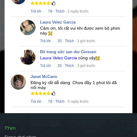
Trả lời
·
78
·
Thích
· 2 ngày trước
Laura Velez Garcia
Cảm ơn, tôi rất vui khi được xem bộ phim
này
Trả lời
·
35
·
Thích
· 3 giờ trước
Đồ trang sức van der Giessen
Laura Velez Garcia
cũng vậy
Trả lời
·
35
·
Thích
· 3 giờ trước
Janet McCann
Đăng ký rất dễ dàng.
Chưa đầy 1 phút tôi đã
nối máy
Trả lời
·
78
·
Thích
· 3 ngày trước
Phim