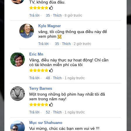
TV, không đùa đâu.
Trả lời
·
35
·
Thích
· 8 giờ trước
Kyle Magner
vâng, tôi cũng thông qua điều này để
xem phim
Trả lời
·
35
·
Thích
· 2 giờ trước
Eric Mn
Vâng, điều này thực sự hoạt động!
Chỉ cần
có tài khoản miễn phí của tôi
Trả lời
·
48
·
Thích
· 1 ngày trước
Terry Barnes
Một trong những bộ phim hay nhất tôi đã
xem trong năm nay!
Trả lời
·
52
·
Thích
· 1 ngày trước
Mục sư Shahuano
Vui mừng, chúc các bạn xem vui vẻ !!!