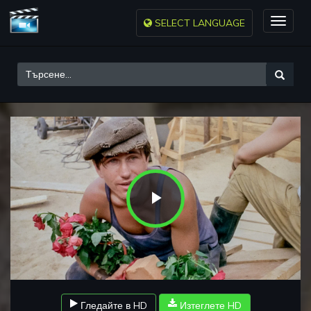
SELECT LANGUAGE
Toggle
naviga
Play
Video
Гледайте в HD
Изтеглете HD