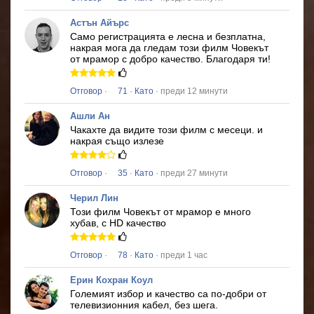
Астън Айърс
Само регистрацията е лесна и безплатна,
накрая мога да гледам този филм
Човекът
от мрамор
с добро качество.
Благодаря ти!
Отговор
·
71
·
Като
· преди 12 минути
Ашли Ан
Чакахте да видите този филм с месеци.
и
накрая също излезе
Отговор
·
35
·
Като
· преди 27 минути
Черил Лин
Този филм
Човекът от мрамор
е много
хубав, с HD качество
Отговор
·
78
·
Като
· преди 1 час
Ерин Кохран Коул
Големият избор и качество са по-добри от
телевизионния кабел, без шега.