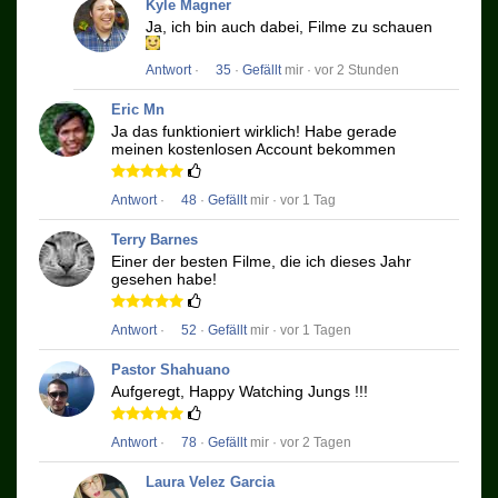
Kyle Magner
Ja, ich bin auch dabei, Filme zu schauen
Antwort
·
35
·
Gefällt
mir · vor 2 Stunden
Eric Mn
Ja das funktioniert wirklich!
Habe gerade
meinen kostenlosen Account bekommen
Antwort
·
48
·
Gefällt
mir · vor 1 Tag
Terry Barnes
Einer der besten Filme, die ich dieses Jahr
gesehen habe!
Antwort
·
52
·
Gefällt
mir · vor 1 Tagen
Pastor Shahuano
Aufgeregt, Happy Watching Jungs !!!
Antwort
·
78
·
Gefällt
mir · vor 2 Tagen
Laura Velez Garcia