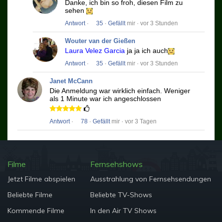
Danke, ich bin so froh, diesen Film zu
sehen
Antwort
·
35
·
Gefällt
mir · vor 3 Stunden
Wouter van der Gießen
Laura Velez Garcia
ja ja ich auch
Antwort
·
35
·
Gefällt
mir · vor 3 Stunden
Janet McCann
Die Anmeldung war wirklich einfach.
Weniger
als 1 Minute war ich angeschlossen
Antwort
·
78
·
Gefällt
mir · vor 3 Tagen
Filme
Fernsehshows
Jetzt Filme abspielen
Ausstrahlung von Fernsehsendungen
Beliebte Filme
Beliebte TV-Shows
Kommende Filme
In den Air TV Shows