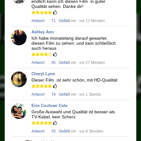
endlich kann ich diesen Film
in guter
Qualität sehen.
Danke dir!
Antwort
·
71
·
Gefällt
mir · vor 12 Minuten
Ashley Ann
Ich habe monatelang darauf gewartet,
diesen Film zu sehen.
und kam schließlich
auch heraus
Antwort
·
35
·
Gefällt
mir · vor 27 Minuten
Cheryl Lynn
Dieser Film
ist sehr schön, mit HD-Qualität
Antwort
·
78
·
Gefällt
mir · vor 1 Stunde
Erin Cochran Cole
Große Auswahl und Qualität ist besser als
TV-Kabel, kein Scherz.
Antwort
·
35
·
Gefällt
mir · vor 8 Stunden