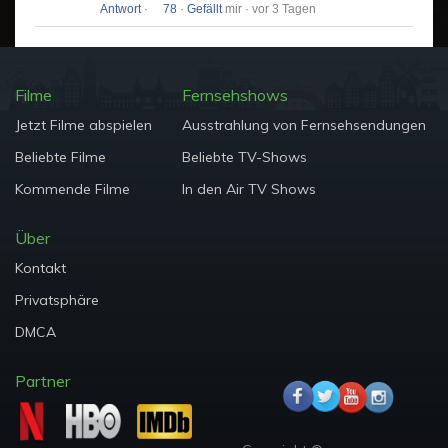
Antwort
·
78
·
Gefällt
mir · vor 3 Tagen
Filme
Fernsehshows
Jetzt Filme abspielen
Ausstrahlung von Fernsehsendungen
Beliebte Filme
Beliebte TV-Shows
Kommende Filme
In den Air TV Shows
Über
Kontakt
Privatsphäre
DMCA
Partner