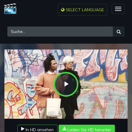
SELECT LANGUAGE
Toggle
naviga
Play
Video
In HD ansehen
Laden Sie HD herunter