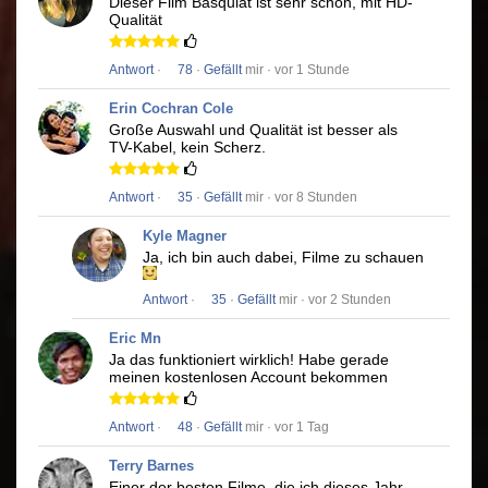
Dieser Film
Basquiat
ist sehr schön, mit HD-
Qualität
Antwort
·
78
·
Gefällt
mir · vor 1 Stunde
Erin Cochran Cole
Große Auswahl und Qualität ist besser als
TV-Kabel, kein Scherz.
Antwort
·
35
·
Gefällt
mir · vor 8 Stunden
Kyle Magner
Ja, ich bin auch dabei, Filme zu schauen
Antwort
·
35
·
Gefällt
mir · vor 2 Stunden
Eric Mn
Ja das funktioniert wirklich!
Habe gerade
meinen kostenlosen Account bekommen
Antwort
·
48
·
Gefällt
mir · vor 1 Tag
Terry Barnes
Einer der besten Filme, die ich dieses Jahr