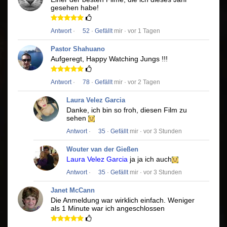
gesehen habe!
Antwort
·
52
·
Gefällt
mir · vor 1 Tagen
Pastor Shahuano
Aufgeregt, Happy Watching Jungs !!!
Antwort
·
78
·
Gefällt
mir · vor 2 Tagen
Laura Velez Garcia
Danke, ich bin so froh, diesen Film zu
sehen
Antwort
·
35
·
Gefällt
mir · vor 3 Stunden
Wouter van der Gießen
Laura Velez Garcia
ja ja ich auch
Antwort
·
35
·
Gefällt
mir · vor 3 Stunden
Janet McCann
Die Anmeldung war wirklich einfach.
Weniger
als 1 Minute war ich angeschlossen