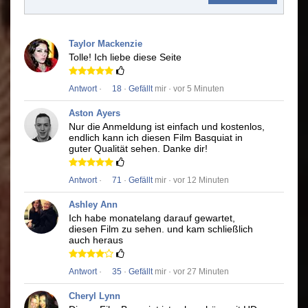
Taylor Mackenzie
Tolle!
Ich liebe diese Seite
Antwort
·
18
·
Gefällt
mir · vor 5 Minuten
Aston Ayers
Nur die Anmeldung ist einfach und kostenlos,
endlich kann ich diesen Film
Basquiat
in
guter Qualität sehen.
Danke dir!
Antwort
·
71
·
Gefällt
mir · vor 12 Minuten
Ashley Ann
Ich habe monatelang darauf gewartet,
diesen Film zu sehen.
und kam schließlich
auch heraus
Antwort
·
35
·
Gefällt
mir · vor 27 Minuten
Cheryl Lynn