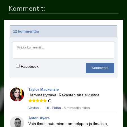
Kommentit:
12 kommenttia
Facebook
Kommentti
Taylor Mackenzie
Hämmästyttävä!
Rakastan tätä sivustoa
Vastaa
·
18
·
Pidän
· 5 minuuttia sitten
Aston Ayers
Vain ilmoittautuminen on helppoa ja ilmaista,