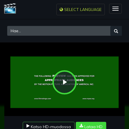
SELECT LANGUAGE
Toggle
naviga
Play
Video
Katso HD-muodossa
Lataa HD