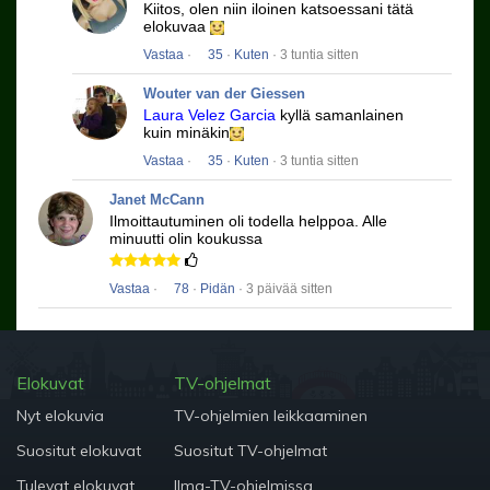
Kiitos, olen niin iloinen katsoessani tätä
elokuvaa
Vastaa
·
35
·
Kuten
· 3 tuntia sitten
Wouter van der Giessen
Laura Velez Garcia
kyllä ​​samanlainen
kuin minäkin
Vastaa
·
35
·
Kuten
· 3 tuntia sitten
Janet McCann
Ilmoittautuminen oli todella helppoa.
Alle
minuutti olin koukussa
Vastaa
·
78
·
Pidän
· 3 päivää sitten
Elokuvat
TV-ohjelmat
Nyt elokuvia
TV-ohjelmien leikkaaminen
Suositut elokuvat
Suositut TV-ohjelmat
Tulevat elokuvat
Ilma-TV-ohjelmissa