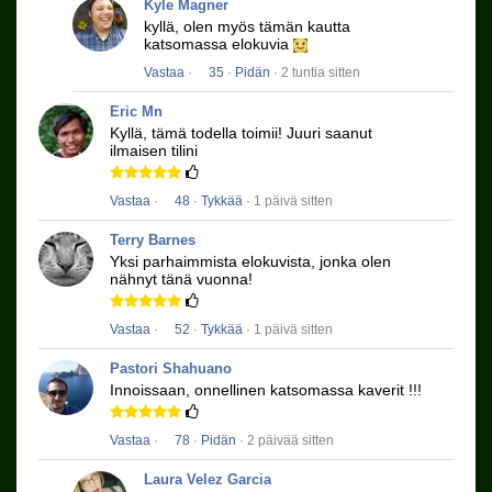
Kyle Magner
kyllä, olen myös tämän kautta
katsomassa elokuvia
Vastaa
·
35
·
Pidän
· 2 tuntia sitten
Eric Mn
Kyllä, tämä todella toimii!
Juuri saanut
ilmaisen tilini
Vastaa
·
48
·
Tykkää
· 1 päivä sitten
Terry Barnes
Yksi parhaimmista elokuvista, jonka olen
nähnyt tänä vuonna!
Vastaa
·
52
·
Tykkää
· 1 päivä sitten
Pastori Shahuano
Innoissaan, onnellinen katsomassa kaverit !!!
Vastaa
·
78
·
Pidän
· 2 päivää sitten
Laura Velez Garcia