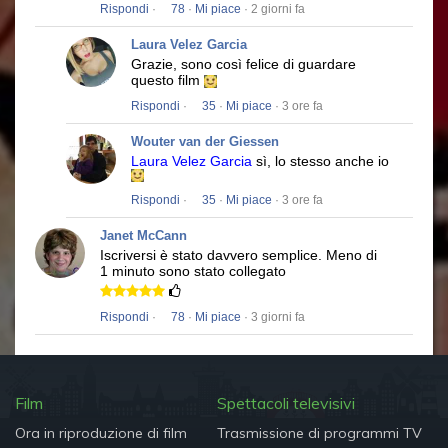
Rispondi
·
78
·
Mi piace
· 2 giorni fa
Laura Velez Garcia
Grazie, sono così felice di guardare
questo film
Rispondi
·
35
·
Mi piace
· 3 ore fa
Wouter van der Giessen
Laura Velez Garcia
sì, lo stesso anche io
Rispondi
·
35
·
Mi piace
· 3 ore fa
Janet McCann
Iscriversi è stato davvero semplice.
Meno di
1 minuto sono stato collegato
Rispondi
·
78
·
Mi piace
· 3 giorni fa
Film
Spettacoli televisivi
Ora in riproduzione di film
Trasmissione di programmi TV