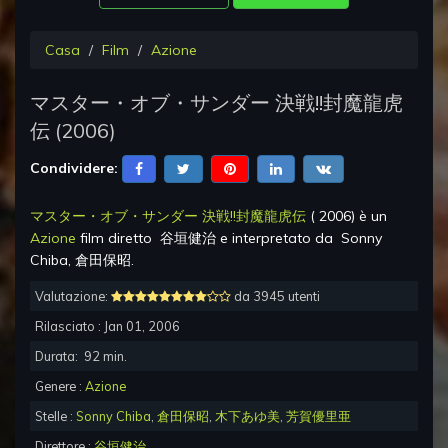
Casa
Film
Azione
マスター・オブ・サンダー 決戦!!封魔龍虎
伝
(
2006
)
Condividere:
マスター・オブ・サンダー 決戦!!封魔龍虎伝
(
2006
) è un
Azione
film diretto
谷垣健治
e interpretato da
Sonny
Chiba, 倉田保昭
.
Valutazione:
da 3945 utenti
Rilasciato :
Jan 01, 2006
Durata:
92
min.
Genere :
Azione
Stelle :
Sonny Chiba
,
倉田保昭
,
木下あゆ美
,
芳賀優里亜
Direttore :
谷垣健治