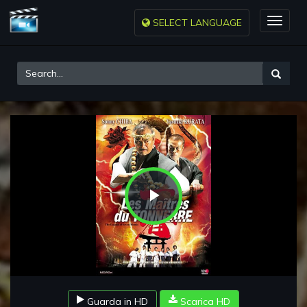
SELECT LANGUAGE
Toggle
naviga
Play
Video
Guarda in HD
Scarica HD