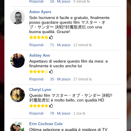
Rispondi
·
18
·
Mi piace
· 5 minuti fa
Aston Ayers
Solo Iscriversi è facile e gratuito, finalmente
posso guardare questo film
マスター・オ
ブ・サンダー 決戦!!封魔龍虎伝
con una
buona qualità.
Grazie!
Rispondi
·
71
·
Mi piace
· 12 minuti fa
Ashley Ann
Aspettavo di vedere questo film da mesi.
e
finalmente è uscito anche lui
Rispondi
·
35
·
Mi piace
· 27 minuti fa
Cheryl Lynn
Questo film
マスター・オブ・サンダー 決戦!!
封魔龍虎伝
è molto bello, con qualità HD
Rispondi
·
78
·
Mi piace
· 1 ora fa
Erin Cochran Cole
Ottima selezione e qualità è migliore di TV