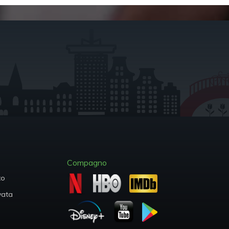
Compagno
to
ivata