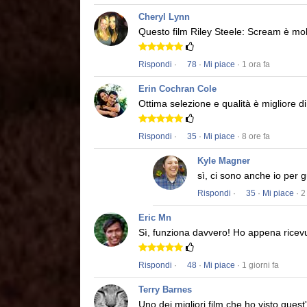
Cheryl Lynn
Questo film
Riley Steele: Scream
è mol
Rispondi
·
78
·
Mi piace
· 1 ora fa
Erin Cochran Cole
Ottima selezione e qualità è migliore d
Rispondi
·
35
·
Mi piace
· 8 ore fa
Kyle Magner
sì, ci sono anche io per 
Rispondi
·
35
·
Mi piace
· 2
Eric Mn
Sì, funziona davvero!
Ho appena ricevu
Rispondi
·
48
·
Mi piace
· 1 giorni fa
Terry Barnes
Uno dei migliori film che ho visto quest