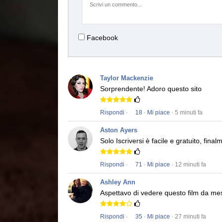
Facebook
Taylor Mackenzie
Sorprendente!
Adoro questo sito
Rispondi
·
18
·
Mi piace
· 5 minuti fa
Aston Ayers
Solo Iscriversi è facile e gratuito, fi
Rispondi
·
71
·
Mi piace
· 12 minuti fa
Ashley Ann
Aspettavo di vedere questo film da me
Rispondi
·
35
·
Mi piace
· 27 minuti fa