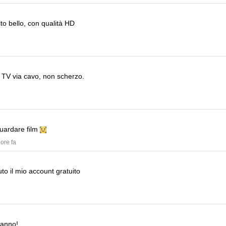
to bello, con qualità HD
i TV via cavo, non scherzo.
guardare film
 ore fa
to il mio account gratuito
'anno!