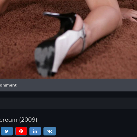
Video
omment
 Scream
(
2009
)