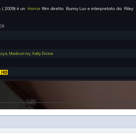
m
(
2009
) è un
Horror
film diretto
Bunny Luv
e interpretato da
Riley
009
toya
,
Madison Ivy
,
Kelly Divine