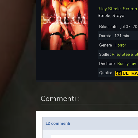
Riley Steele: Screa
Steele, Stoya
.
Rilasciato :
Jul 07, 2
Durata:
121
min.
Genere :
Horror
Stelle :
Riley Steele
,
S
Direttore :
Bunny Luv
Qualità :
Commenti :
12 commenti