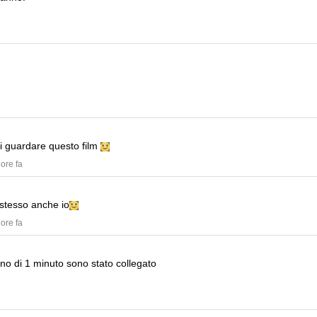
di guardare questo film
 ore fa
 stesso anche io
 ore fa
o di 1 minuto sono stato collegato