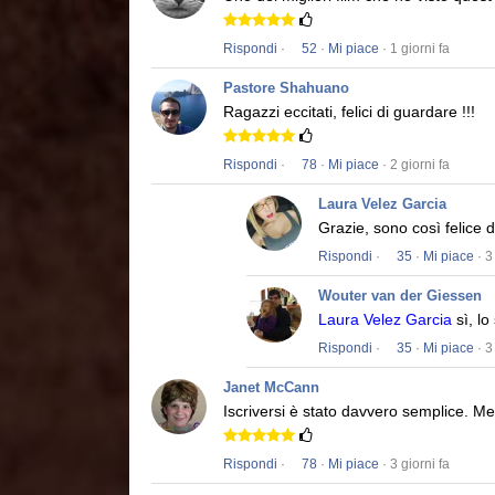
Rispondi
·
52
·
Mi piace
· 1 giorni fa
Pastore Shahuano
Ragazzi eccitati, felici di guardare !!!
Rispondi
·
78
·
Mi piace
· 2 giorni fa
Laura Velez Garcia
Grazie, sono così felice 
Rispondi
·
35
·
Mi piace
· 3
Wouter van der Giessen
Laura Velez Garcia
sì, lo
Rispondi
·
35
·
Mi piace
· 3
Janet McCann
Iscriversi è stato davvero semplice.
Men
Rispondi
·
78
·
Mi piace
· 3 giorni fa