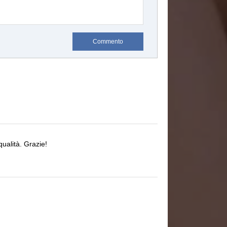
Commento
ualità.
Grazie!