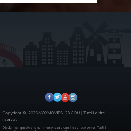
Copyright ©
2026 VOXMOVIES123.COM
|
Tutti i diritti
riservati
Disclaimer: questo sito non memorizza alcun file sul suo server.
Tutti i