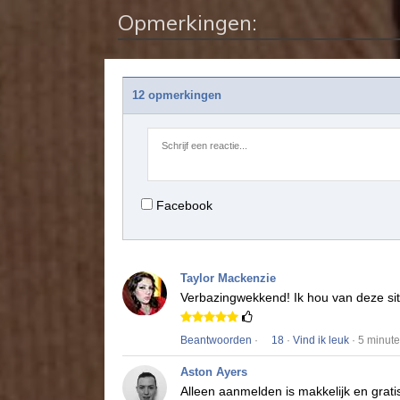
Opmerkingen:
12 opmerkingen
Facebook
Taylor Mackenzie
Verbazingwekkend!
Ik hou van deze si
Beantwoorden
·
18
·
Vind ik leuk
· 5 minut
Aston Ayers
Alleen aanmelden is makkelijk en gratis