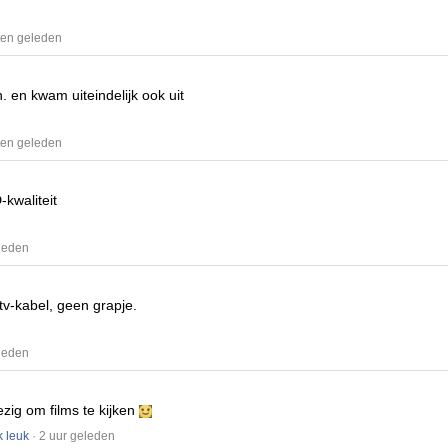
ten geleden
n.
en kwam uiteindelijk ook uit
ten geleden
-kwaliteit
eleden
 tv-kabel, geen grapje.
eleden
ezig om films te kijken
k leuk
· 2 uur geleden