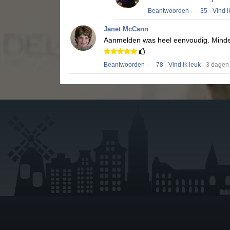
Beantwoorden
·
35
·
Vind i
Janet McCann
Aanmelden was heel eenvoudig.
Minde
Beantwoorden
·
78
·
Vind ik leuk
· 3 dagen