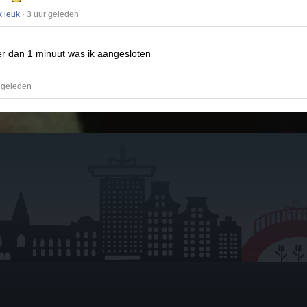
k leuk
· 3 uur geleden
r dan 1 minuut was ik aangesloten
 geleden