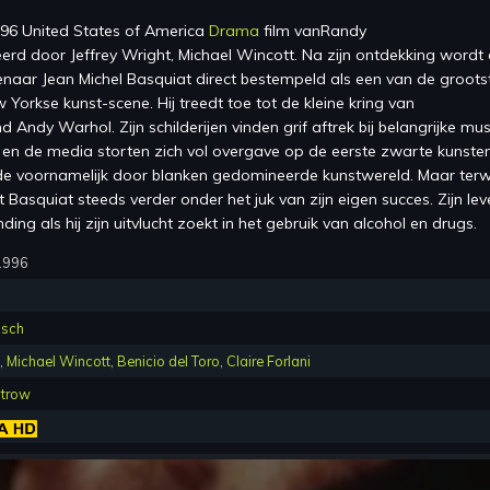
96 United States of America
Drama
film van
Randy
eerd
door
Jeffrey Wright, Michael Wincott
.
Na zijn ontdekking wordt
tenaar Jean Michel Basquiat direct bestempeld als een van de groots
Yorkse kunst-scene. Hij treedt toe tot de kleine kring van
 Andy Warhol. Zijn schilderijen vinden grif aftrek bij belangrijke mu
 en de media storten zich vol overgave op de eerste zwarte kunste
 de voornamelijk door blanken gedomineerde kunstwereld. Maar terwij
uigt Basquiat steeds verder onder het juk van zijn eigen succes. Zijn le
ding als hij zijn uitvlucht zoekt in het gebruik van alcohol en drugs.
1996
isch
,
Michael Wincott
,
Benicio del Toro
,
Claire Forlani
trow