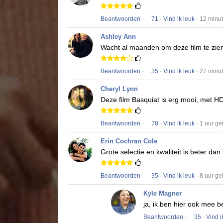
Beantwoorden
·
71
·
Vind ik leuk
· 12 minu
Ashley Ann
Wacht al maanden om deze film te zie
Beantwoorden
·
35
·
Vind ik leuk
· 27 minu
Cheryl Lynn
Deze film
Basquiat
is erg mooi, met HD
Beantwoorden
·
78
·
Vind ik leuk
· 1 uur g
Erin Cochran Cole
Grote selectie en kwaliteit is beter dan
Beantwoorden
·
35
·
Vind ik leuk
· 8 uur g
Kyle Magner
ja, ik ben hier ook mee b
Beantwoorden
·
35
·
Vind i