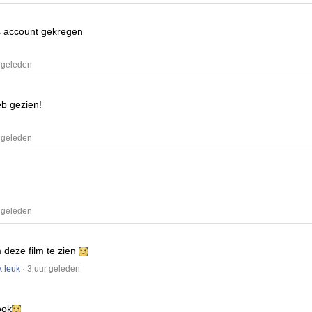
is account gekregen
 geleden
eb gezien!
 geleden
 geleden
m deze film te zien
k leuk
· 3 uur geleden
ook