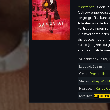
"
Basquiat
"
is een
19
Ostrow
en
geregiss
jonge graffiti-kuns
talenten van de New 
vertrouwelingen rond
kunstverzamelaars,
die succes heeft in
ster blijft rijzen, b
krijgt een fatale wen
Vrijgelaten :
Aug 09, 
Looptijd:
108
min.
Genre :
Drama
,
Histor
Sterren:
Jeffrey Wright
Regisseur :
Randy Os
Kwaliteit: