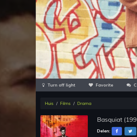
Favorite
C
Huis
Films
Drama
Basquiat
(
199
Delen: