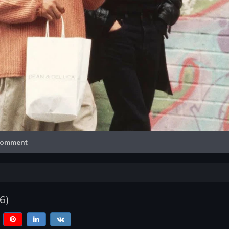
Video
omment
6
)