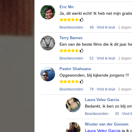
Eric Mn
Ja, dit werkt echt!
Ik heb net mijn grat
Beantwoorden
·
48
·
Vind ik leuk
· 1 dagen
Terry Barnes
Een van de beste films die ik dit jaar h
Beantwoorden
·
52
·
Vind ik leuk
· 1 dagen
Pastor Shahuano
Opgewonden, blij kijkende jongens !!!
Beantwoorden
·
78
·
Vind ik leuk
· 2 dagen
Laura Velez Garcia
Bedankt, ik ben zo blij o
Beantwoorden
·
35
·
Vind i
Wouter van der Giessen
Laura Velez Garcia
ja ik 