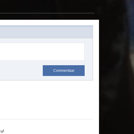
Commentaar
u!