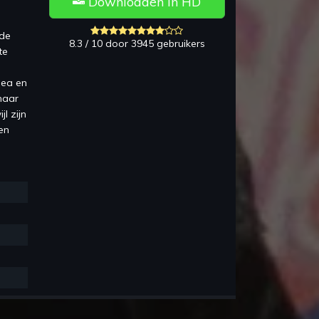
Downloaden in HD
 de
8.3 / 10 door 3945 gebruikers
te
sea en
naar
l zijn
ven