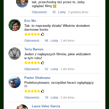
tak, przechodzę też przez to, żeby
oglądać filmy
Odpowiedz
·
35
·
Lubię
· 2 godziny temu
Eric Mn
Tak, to naprawdę działa!
Właśnie dostałem
darmowe konto
Odpowiedz
·
48
·
Lubię
· 1 dni temu
Terry Barnes
Jeden z najlepszych filmów, jakie widziałem
w tym roku!
Odpowiedz
·
52
·
Lubię
· 1 dni temu
Pastor Shahuano
Podekscytowani, szczęśliwi faceci oglądający
!!!
Odpowiedz
·
78
·
Lubię
· 2 dni temu
Laura Velez Garcia