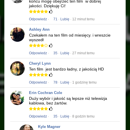
końcu mogę obejrzeć ten film
w dobrej
jakości.
Dziękuję Ci!
Odpowiedz
·
71
·
Lubię
· 12 minut temu
Ashley Ann
Czekałem na ten film od miesięcy.
i wreszcie
wyszedł
Odpowiedz
·
35
·
Lubię
· 27 minut temu
Cheryl Lynn
Ten film
jest bardzo ładny, z jakością HD
Odpowiedz
·
78
·
Lubię
· 1 godzinę temu
Erin Cochran Cole
Duży wybór i jakość są lepsze niż telewizja
kablowa, bez żartów.
Odpowiedz
·
35
·
Lubię
· 8 godzin temu
Kyle Magner