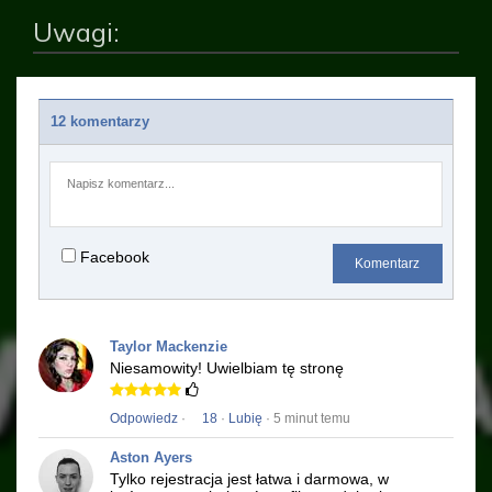
Uwagi:
12 komentarzy
Facebook
Komentarz
Taylor Mackenzie
Niesamowity!
Uwielbiam tę stronę
Odpowiedz
·
18
·
Lubię
· 5 minut temu
Aston Ayers
Tylko rejestracja jest łatwa i darmowa, w