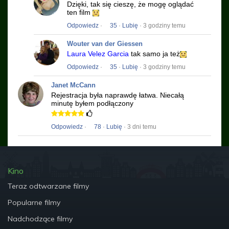
Dzięki, tak się cieszę, że mogę oglądać
ten film
Odpowiedz
·
35
·
Lubię
· 3 godziny temu
Wouter van der Giessen
Laura Velez Garcia
tak samo ja też
Odpowiedz
·
35
·
Lubię
· 3 godziny temu
Janet McCann
Rejestracja była naprawdę łatwa.
Niecałą
minutę byłem podłączony
Odpowiedz
·
78
·
Lubię
· 3 dni temu
Kino
Teraz odtwarzane filmy
Popularne filmy
Nadchodzące filmy