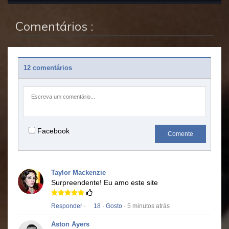
Comentários :
12 comentários
Facebook
Comente
Taylor Mackenzie
Surpreendente!
Eu amo este site
Responder
·
18
·
Gosto
· 5 minutos atrás
Aston Ayers