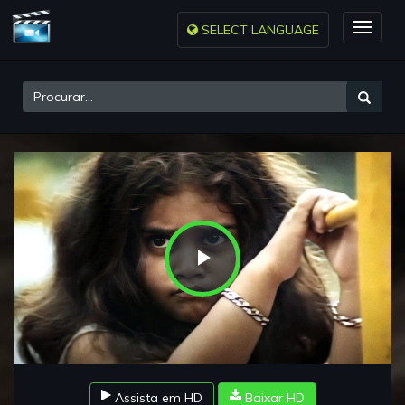
SELECT LANGUAGE
Toggle
naviga
Play
Video
Assista em HD
Baixar HD