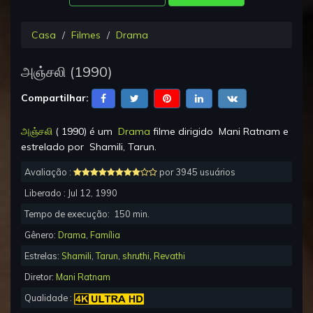
Casa
Filmes
Drama
அஞ்சலி
(
1990
)
Compartilhar:
அஞ்சலி
(
1990
) é um
Drama
filme dirigido
Mani Ratnam
e
estrelado por
Shamili, Tarun
.
Avaliação :
por 3945 usuários
Liberado :
Jul 12, 1990
Tempo de execução:
150
min.
Gênero:
Drama
,
Família
Estrelas:
Shamili
,
Tarun
,
shruthi
,
Revathi
Diretor:
Mani Ratnam
Qualidade :