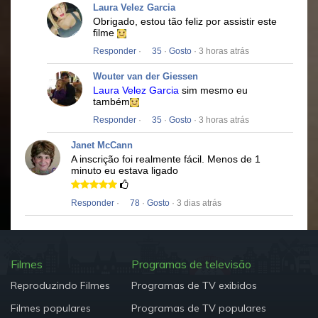
Laura Velez Garcia
Obrigado, estou tão feliz por assistir este
filme
Responder
·
35
·
Gosto
· 3 horas atrás
Wouter van der Giessen
Laura Velez Garcia
sim mesmo eu
também
Responder
·
35
·
Gosto
· 3 horas atrás
Janet McCann
A inscrição foi realmente fácil.
Menos de 1
minuto eu estava ligado
Responder
·
78
·
Gosto
· 3 dias atrás
Filmes
Programas de televisão
Reproduzindo Filmes
Programas de TV exibidos
Filmes populares
Programas de TV populares