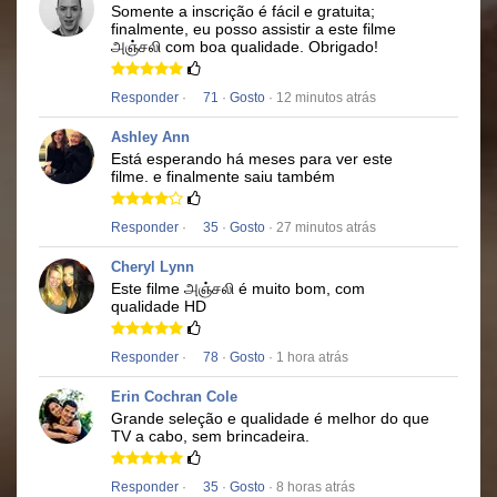
Somente a inscrição é fácil e gratuita;
finalmente, eu posso assistir a este filme
அஞ்சலி
com boa qualidade.
Obrigado!
Responder
·
71
·
Gosto
· 12 minutos atrás
Ashley Ann
Está esperando há meses para ver este
filme.
e finalmente saiu também
Responder
·
35
·
Gosto
· 27 minutos atrás
Cheryl Lynn
Este filme
அஞ்சலி
é muito bom, com
qualidade HD
Responder
·
78
·
Gosto
· 1 hora atrás
Erin Cochran Cole
Grande seleção e qualidade é melhor do que
TV a cabo, sem brincadeira.
Responder
·
35
·
Gosto
· 8 horas atrás