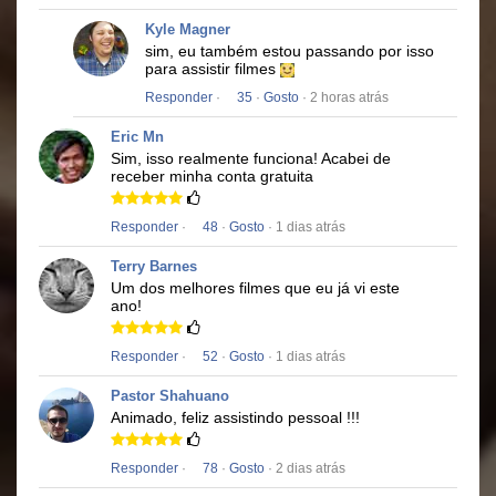
Kyle Magner
sim, eu também estou passando por isso
para assistir filmes
Responder
·
35
·
Gosto
· 2 horas atrás
Eric Mn
Sim, isso realmente funciona!
Acabei de
receber minha conta gratuita
Responder
·
48
·
Gosto
· 1 dias atrás
Terry Barnes
Um dos melhores filmes que eu já vi este
ano!
Responder
·
52
·
Gosto
· 1 dias atrás
Pastor Shahuano
Animado, feliz assistindo pessoal !!!
Responder
·
78
·
Gosto
· 2 dias atrás