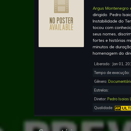
Argus Montenegro e
dirigido
Pedro Isai
Instabilidade do T
tocou com conhecid
seus nomes, discrim
fortes e histórias 
minutos de duração
homenagem do diret
Liberado :
Jan 01, 20
Tempo de execução
Gênero:
Documentári
Estrelas:
Diretor:
Pedro Isaias
Qualidade :