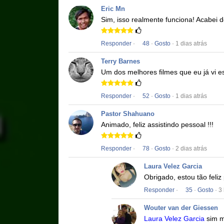
Eric Mn
Sim, isso realmente funciona!
Acabei d
Responder
·
48
·
Gosto
· 1 dias atrás
Terry Barnes
Um dos melhores filmes que eu já vi e
Responder
·
52
·
Gosto
· 1 dias atrás
Pastor Shahuano
Animado, feliz assistindo pessoal !!!
Responder
·
78
·
Gosto
· 2 dias atrás
Laura Velez Garcia
Obrigado, estou tão feliz 
Responder
·
35
·
Gosto
· 3
Wouter van der Giessen
Laura Velez Garcia
sim 