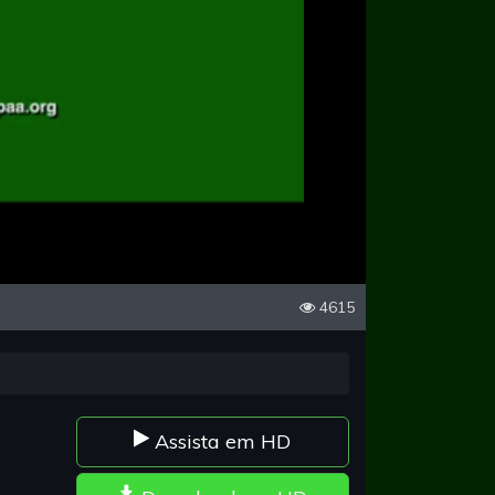
4615
Assista em HD