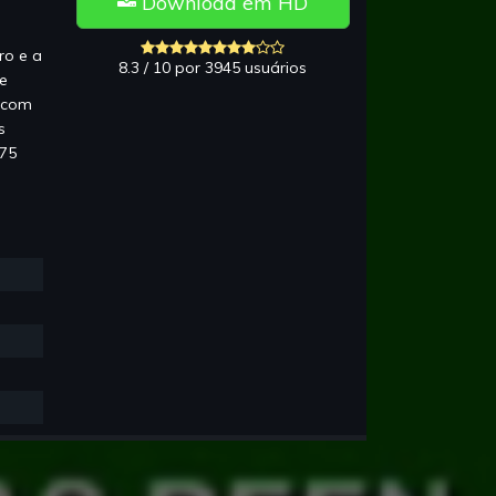
Download em HD
ro e a
8.3 / 10 por 3945 usuários
ue
o com
s
 75