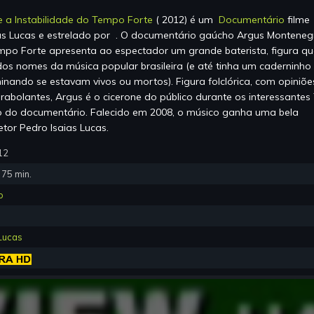
 a Instabilidade do Tempo Forte
(
2012
) é um
Documentário
filme
as Lucas
e estrelado por
.
O documentário gaúcho Argus Monteneg
empo Forte apresenta ao espectador um grande baterista, figura q
os nomes da música popular brasileira (e até tinha um caderninh
inando se estavam vivos ou mortos). Figura folclórica, com opiniõe
mirabolantes, Argus é o cicerone do público durante os interessantes
 do documentário. Falecido em 2008, o músico ganha uma bela
or Pedro Isaias Lucas.
12
:
75
min.
o
 Lucas