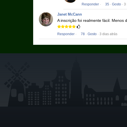
Responder
·
35
·
Gosto
· 3
Janet McCann
A inscrição foi realmente fácil.
Menos d
Responder
·
78
·
Gosto
· 3 dias atrás