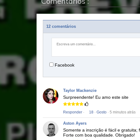
Comentários :
12 comentários
Facebook
Taylor Mackenzie
Surpreendente!
Eu amo este site
Responder
·
18
·
Gosto
· 5 minutos atrás
Aston Ayers
Somente a inscrição é fácil e gratuita; 
Forte
com boa qualidade.
Obrigado!