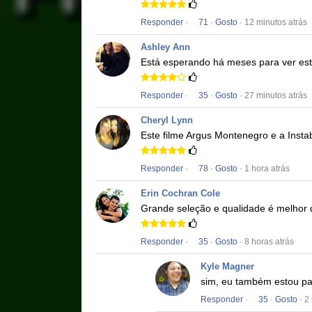
Responder
·
71
·
Gosto
· 12 minutos atrás
Ashley Ann
Está esperando há meses para ver est
Responder
·
35
·
Gosto
· 27 minutos atrás
Cheryl Lynn
Este filme
Argus Montenegro e a Insta
Responder
·
78
·
Gosto
· 1 hora atrás
Erin Cochran Cole
Grande seleção e qualidade é melhor 
Responder
·
35
·
Gosto
· 8 horas atrás
Kyle Magner
sim, eu também estou pas
Responder
·
35
·
Gosto
· 2