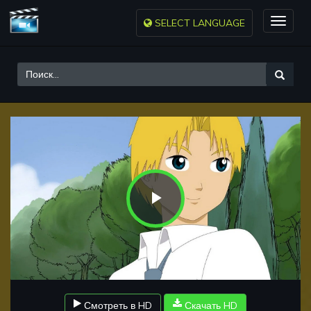
SELECT LANGUAGE
Toggle
naviga
Play
Video
Смотреть в HD
Скачать HD