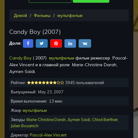
Домой
Фильмы
мультфильм
Candy Boy
(
2007
)
Доля:
Candy Boy
(
2007
)
мультфильм
фильм режиссер
Pascal-
Alex Vincent
и в главной роли
Marie-Christine Darah,
Aymen Saïdi
.
Рейтинг:
3945 пользователей
Выпущенный :
May 23, 2007
Время выполнения:
13
мин.
Жанр:
мультфильм
Звезды:
Marie-Christine Darah
,
Aymen Saïdi
,
Chloé Berthier
,
Julien Bouanich
Директор:
Pascal-Alex Vincent