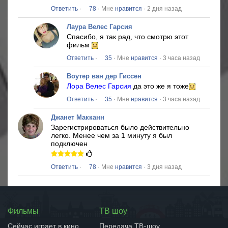
Ответить
·
78
· Мне
нравится
· 2 дня назад
Лаура Велес Гарсия
Спасибо, я так рад, что смотрю этот
фильм
Ответить
·
35
· Мне
нравится
· 3 часа назад
Воутер ван дер Гиссен
Лора Велес Гарсия
да это же я тоже
Ответить
·
35
· Мне
нравится
· 3 часа назад
Джанет Макканн
Зарегистрироваться было действительно
легко.
Менее чем за 1 минуту я был
подключен
Ответить
·
78
· Мне
нравится
· 3 дня назад
Фильмы
ТВ шоу
Сейчас играет в кино
Передача ТВ-шоу