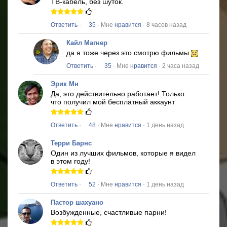
ТВ-кабель, без шуток.
Ответить
·
35
· Мне
нравится
· 8 часов назад
Кайл Магнер
да я тоже через это смотрю фильмы
Ответить
·
35
· Мне
нравится
· 2 часа назад
Эрик Мн
Да, это действительно работает!
Только
что получил мой бесплатный аккаунт
Ответить
·
48
· Мне
нравится
· 1 день назад
Терри Барнс
Один из лучших фильмов, которые я видел
в этом году!
Ответить
·
52
· Мне
нравится
· 1 день назад
Пастор шахуано
Возбужденные, счастливые парни!