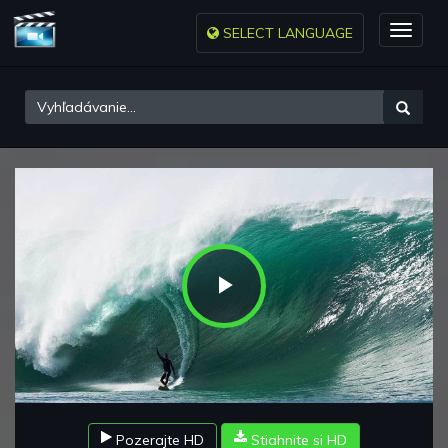
SELECT LANGUAGE
Toggle
naviga
Play
Video
Pozerajte HD
Stiahnite si HD