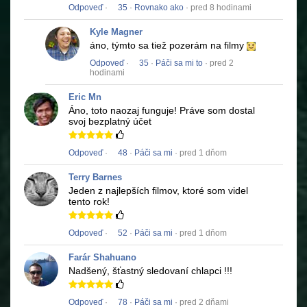
Odpoveď
·
35
·
Rovnako ako
· pred 8 hodinami
Kyle Magner
áno, týmto sa tiež pozerám na filmy
Odpoveď
·
35
·
Páči sa mi to
· pred 2
hodinami
Eric Mn
Áno, toto naozaj funguje!
Práve som dostal
svoj bezplatný účet
Odpoveď
·
48
·
Páči sa mi
· pred 1 dňom
Terry Barnes
Jeden z najlepších filmov, ktoré som videl
tento rok!
Odpoveď
·
52
·
Páči sa mi
· pred 1 dňom
Farár Shahuano
Nadšený, šťastný sledovaní chlapci !!!
Odpoveď
·
78
·
Páči sa mi
· pred 2 dňami