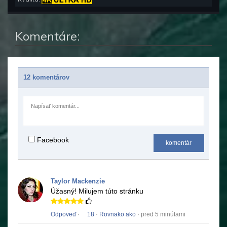
Komentáre:
12 komentárov
Facebook
komentár
Taylor Mackenzie
Úžasný!
Milujem túto stránku
Odpoveď
·
18
·
Rovnako ako
· pred 5 minútami