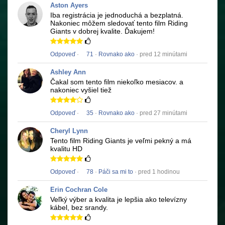
Aston Ayers
Iba registrácia je jednoduchá a bezplatná.
Nakoniec môžem sledovať tento film
Riding
Giants
v dobrej kvalite.
Ďakujem!
Odpoveď
·
71
·
Rovnako ako
· pred 12 minútami
Ashley Ann
Čakal som tento film niekoľko mesiacov.
a
nakoniec vyšiel tiež
Odpoveď
·
35
·
Rovnako ako
· pred 27 minútami
Cheryl Lynn
Tento film
Riding Giants
je veľmi pekný a má
kvalitu HD
Odpoveď
·
78
·
Páči sa mi to
· pred 1 hodinou
Erin Cochran Cole
Veľký výber a kvalita je lepšia ako televízny
kábel, bez srandy.