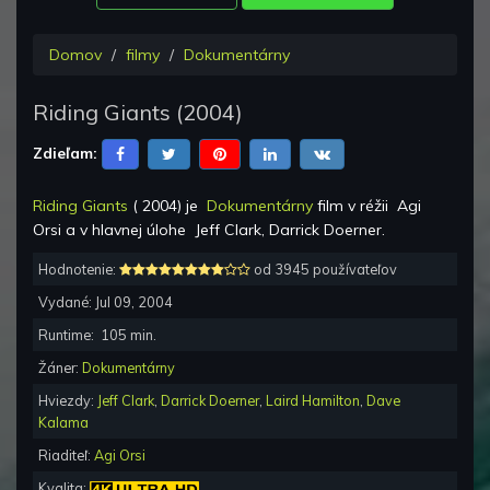
Domov
filmy
Dokumentárny
Riding Giants
(
2004
)
Zdieľam:
Riding Giants
(
2004
) je
Dokumentárny
film v réžii
Agi
Orsi
a v hlavnej úlohe
Jeff Clark, Darrick Doerner
.
Hodnotenie:
od 3945 používateľov
Vydané:
Jul 09, 2004
Runtime:
105
min.
Žáner:
Dokumentárny
Hviezdy:
Jeff Clark
,
Darrick Doerner
,
Laird Hamilton
,
Dave
Kalama
Riaditeľ:
Agi Orsi
Kvalita: