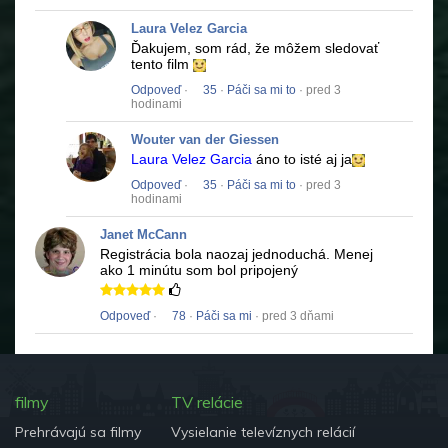
Laura Velez Garcia
Ďakujem, som rád, že môžem sledovať
tento film
Odpoveď
·
35
·
Páči sa mi to
· pred 3
hodinami
Wouter van der Giessen
Laura Velez Garcia
áno to isté aj ja
Odpoveď
·
35
·
Páči sa mi to
· pred 3
hodinami
Janet McCann
Registrácia bola naozaj jednoduchá.
Menej
ako 1 minútu som bol pripojený
Odpoveď
·
78
·
Páči sa mi
· pred 3 dňami
filmy
TV relácie
Prehrávajú sa filmy
Vysielanie televíznych relácií