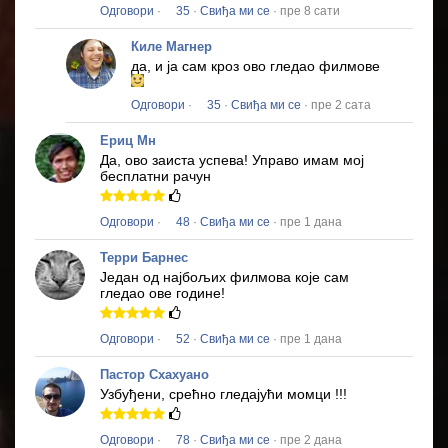
Одговори
·
35
·
Свиђа ми се
· пре 8 сати
Киле Магнер
да, и ја сам кроз ово гледао филмове
Одговори
·
35
·
Свиђа ми се
· пре 2 сата
Ериц Мн
Да, ово заиста успева!
Управо имам мој
бесплатни рачун
Одговори
·
48
·
Свиђа ми се
· пре 1 дана
Терри Барнес
Један од најбољих филмова које сам
гледао ове године!
Одговори
·
52
·
Свиђа ми се
· пре 1 дана
Пастор Схахуано
Узбуђени, срећно гледајући момци !!!
Одговори
·
78
·
Свиђа ми се
· пре 2 дана