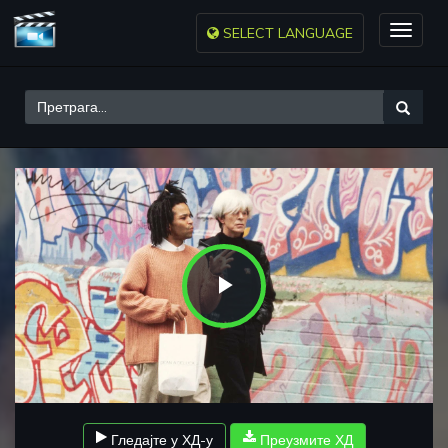
SELECT LANGUAGE
Toggle
naviga
Play
Video
Гледајте у ХД-у
Преузмите ХД