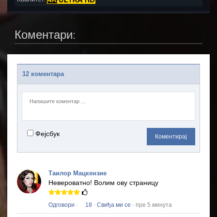
Коментари:
12 коментара
Фејсбук
Коментирај
Таилор Мацкензие
Невероватно!
Волим ову страницу
Одговори
·
18
·
Свиђа ми се
· пре 5 минута