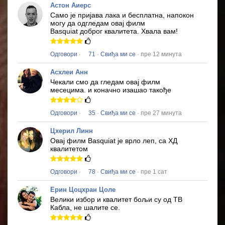
Астон Аиерс
Само је пријава лака и бесплатна, напокон
могу да одгледам овај филм
Basquiat
доброг квалитета.
Хвала вам!
Одговори
·
71
·
Свиђа ми се
· пре 12 минута
Асхлеи Анн
Чекали смо да гледам овај филм
месецима.
и коначно изашао такође
Одговори
·
35
·
Свиђа ми се
· пре 27 минута
Цхерил Линн
Овај филм
Basquiat
је врло леп, са ХД
квалитетом
Одговори
·
78
·
Свиђа ми се
· пре 1 сат
Ерин Цоцхран Цоле
Велики избор и квалитет бољи су од ТВ
Кабла, не шалите се.