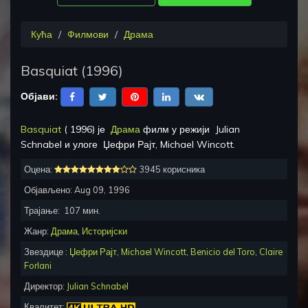
Кућа
Филмови
Драма
Basquiat
(
1996
)
Објави:
Basquiat
(
1996
) је
Драма
филм у режији
Julian
Schnabel
и улоге
Џефри Рајт, Michael Wincott
.
Оцена:
3945 корисника
Објављено:
Aug 09, 1996
Трајање:
107
мин.
Жанр:
Драма
,
Историјски
Звездице :
Џефри Рајт
,
Michael Wincott
,
Benicio del Toro
,
Claire
Forlani
Директор:
Julian Schnabel
Квалитет: