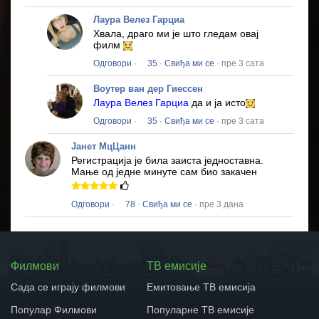
Лаура Велез Гарциа
Хвала, драго ми је што гледам овај
филм
Одговори
·
35
·
Свиђа ми се
· пре 3 сата
Воутер ван дер Гиессен
Лаура Велез Гарциа
да и ја исто
Одговори
·
35
·
Свиђа ми се
· пре 3 сата
Јанет МцЦанн
Регистрација је била заиста једноставна.
Мање од једне минуте сам био закачен
Одговори
·
78
·
Свиђа ми се
· пре 3 дана
Филмови
ТВ емисије
Сада се играју филмови
Емитовање ТВ емисија
Популар Филмови
Популарне ТВ емисије