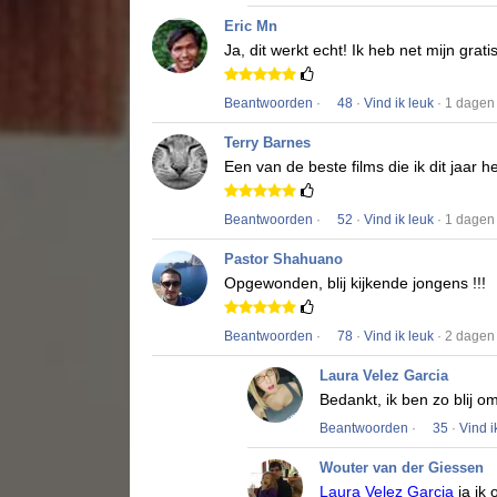
Eric Mn
Ja, dit werkt echt!
Ik heb net mijn grat
Beantwoorden
·
48
·
Vind ik leuk
· 1 dagen
Terry Barnes
Een van de beste films die ik dit jaar h
Beantwoorden
·
52
·
Vind ik leuk
· 1 dagen
Pastor Shahuano
Opgewonden, blij kijkende jongens !!!
Beantwoorden
·
78
·
Vind ik leuk
· 2 dagen
Laura Velez Garcia
Bedankt, ik ben zo blij o
Beantwoorden
·
35
·
Vind i
Wouter van der Giessen
Laura Velez Garcia
ja ik 