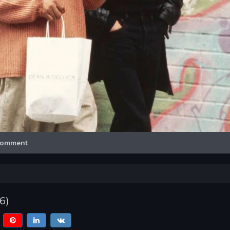
Video
omment
6
)