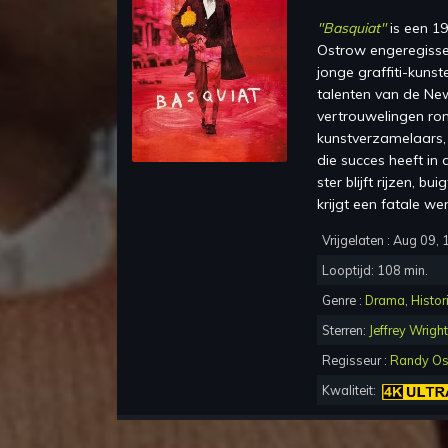
"
Basquiat
"
is een
19
Ostrow
en
geregiss
jonge graffiti-kuns
talenten van de New 
vertrouwelingen rond
kunstverzamelaars,
die succes heeft in
ster blijft rijzen, b
krijgt een fatale wen
Vrijgelaten :
Aug 09, 
Looptijd:
108
min.
Genre :
Drama
,
Histor
Sterren:
Jeffrey Wright
Regisseur :
Randy Os
Kwaliteit: