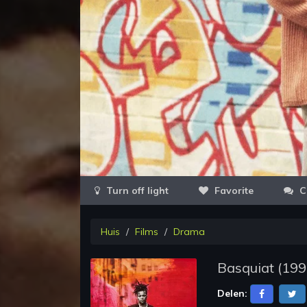
Favorite
C
Huis
Films
Drama
Basquiat
(
199
Delen: