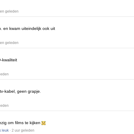
ten geleden
n.
en kwam uiteindelijk ook uit
ten geleden
-kwaliteit
eleden
 tv-kabel, geen grapje.
eleden
ezig om films te kijken
k leuk
· 2 uur geleden