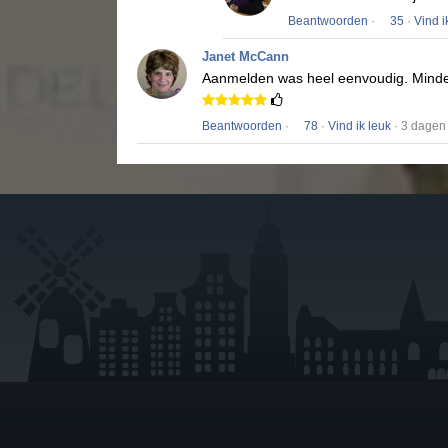
Beantwoorden
·
35
·
Vind i
Janet McCann
Aanmelden was heel eenvoudig.
Minde
Beantwoorden
·
78
·
Vind ik leuk
· 3 dagen