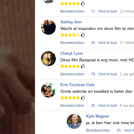
Beantwoorden
·
71
·
Vind ik leuk
· 12 minu
Ashley Ann
Wacht al maanden om deze film te zie
Beantwoorden
·
35
·
Vind ik leuk
· 27 minu
Cheryl Lynn
Deze film
Basquiat
is erg mooi, met HD
Beantwoorden
·
78
·
Vind ik leuk
· 1 uur g
Erin Cochran Cole
Grote selectie en kwaliteit is beter dan
Beantwoorden
·
35
·
Vind ik leuk
· 8 uur g
Kyle Magner
ja, ik ben hier ook mee b
Beantwoorden
·
35
·
Vind i