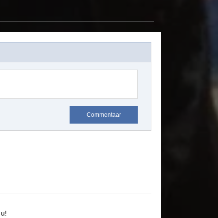
Commentaar
u!