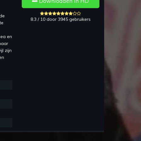
Downloaden in HD
 de
8.3 / 10 door 3945 gebruikers
te
sea en
naar
l zijn
ven