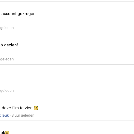
is account gekregen
 geleden
eb gezien!
 geleden
 geleden
m deze film te zien
k leuk
· 3 uur geleden
ook