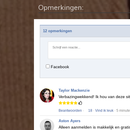
Opmerkingen:
12 opmerkingen
Facebook
Taylor Mackenzie
Verbazingwekkend!
Ik hou van deze si
Beantwoorden
·
18
·
Vind ik leuk
· 5 minut
Aston Ayers
Alleen aanmelden is makkelijk en gratis