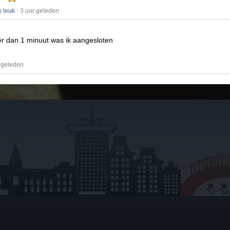
k leuk
· 3 uur geleden
r dan 1 minuut was ik aangesloten
 geleden