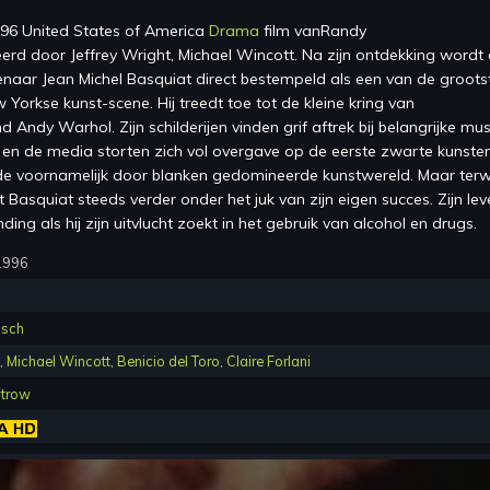
96 United States of America
Drama
film van
Randy
eerd
door
Jeffrey Wright, Michael Wincott
.
Na zijn ontdekking wordt
tenaar Jean Michel Basquiat direct bestempeld als een van de groots
Yorkse kunst-scene. Hij treedt toe tot de kleine kring van
 Andy Warhol. Zijn schilderijen vinden grif aftrek bij belangrijke mu
 en de media storten zich vol overgave op de eerste zwarte kunste
 de voornamelijk door blanken gedomineerde kunstwereld. Maar terwij
uigt Basquiat steeds verder onder het juk van zijn eigen succes. Zijn le
ding als hij zijn uitvlucht zoekt in het gebruik van alcohol en drugs.
1996
isch
,
Michael Wincott
,
Benicio del Toro
,
Claire Forlani
trow