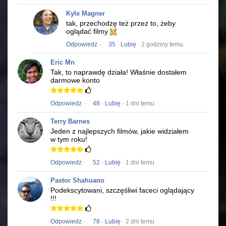
Kyle Magner
tak, przechodzę też przez to, żeby
oglądać filmy
Odpowiedz
·
35
·
Lubię
· 2 godziny temu
Eric Mn
Tak, to naprawdę działa!
Właśnie dostałem
darmowe konto
Odpowiedz
·
48
·
Lubię
· 1 dni temu
Terry Barnes
Jeden z najlepszych filmów, jakie widziałem
w tym roku!
Odpowiedz
·
52
·
Lubię
· 1 dni temu
Pastor Shahuano
Podekscytowani, szczęśliwi faceci oglądający
!!!
Odpowiedz
·
78
·
Lubię
· 2 dni temu