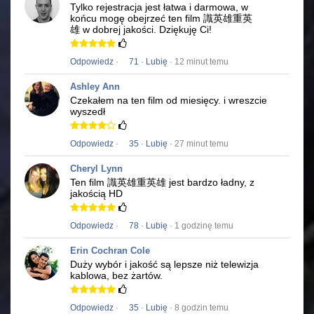
Tylko rejestracja jest łatwa i darmowa, w
końcu mogę obejrzeć ten film
識英雄重英
雄
w dobrej jakości.
Dziękuję Ci!
Odpowiedz
·
71
·
Lubię
· 12 minut temu
Ashley Ann
Czekałem na ten film od miesięcy.
i wreszcie
wyszedł
Odpowiedz
·
35
·
Lubię
· 27 minut temu
Cheryl Lynn
Ten film
識英雄重英雄
jest bardzo ładny, z
jakością HD
Odpowiedz
·
78
·
Lubię
· 1 godzinę temu
Erin Cochran Cole
Duży wybór i jakość są lepsze niż telewizja
kablowa, bez żartów.
Odpowiedz
·
35
·
Lubię
· 8 godzin temu