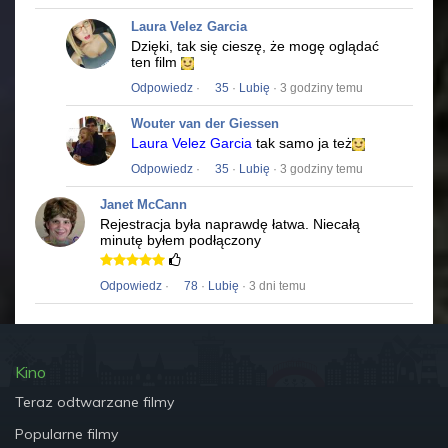
Laura Velez Garcia
Dzięki, tak się cieszę, że mogę oglądać
ten film
Odpowiedz
·
35
·
Lubię
· 3 godziny temu
Wouter van der Giessen
Laura Velez Garcia
tak samo ja też
Odpowiedz
·
35
·
Lubię
· 3 godziny temu
Janet McCann
Rejestracja była naprawdę łatwa.
Niecałą
minutę byłem podłączony
Odpowiedz
·
78
·
Lubię
· 3 dni temu
Kino
Teraz odtwarzane filmy
Popularne filmy