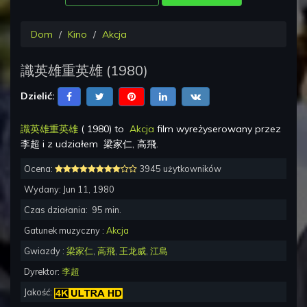
Dom
Kino
Akcja
識英雄重英雄
(
1980
)
Dzielić:
識英雄重英雄
(
1980
) to
Akcja
film wyreżyserowany przez
李超
i z udziałem
梁家仁, 高飛
.
Ocena:
3945 użytkowników
Wydany:
Jun 11, 1980
Czas działania:
95
min.
Gatunek muzyczny :
Akcja
Gwiazdy :
梁家仁
,
高飛
,
王龙威
,
江島
Dyrektor:
李超
Jakość: