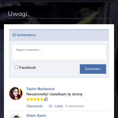
Uwagi:
12 komentarzy
Facebook
Komentarz
Taylor Mackenzie
Niesamowity!
Uwielbiam tę stronę
Odpowiedz
·
18
·
Lubię
· 5 minut temu
Aston Ayers