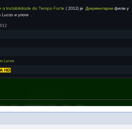
 a Instabilidade do Tempo Forte
(
2012
) је
Документарни
филм у
s Lucas
и улоге
.
2012
as Lucas