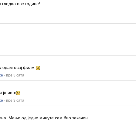
 гледао ове године!
!
 гледам овај филм
се
· пре 3 сата
и ја исто
се
· пре 3 сата
авна.
Мање од једне минуте сам био закачен