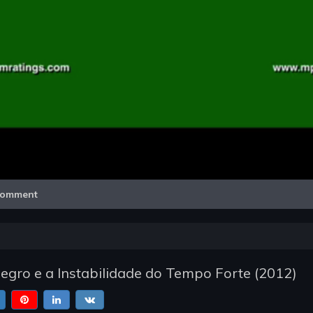
Video
omment
gro e a Instabilidade do Tempo Forte
(
2012
)