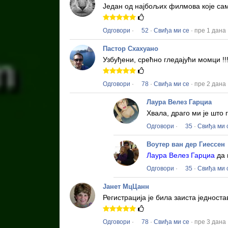
Један од најбољих филмова које сам
Одговори
·
52
·
Свиђа ми се
· пре 1 дана
Пастор Схахуано
Узбуђени, срећно гледајући момци !!
Одговори
·
78
·
Свиђа ми се
· пре 2 дана
Лаура Велез Гарциа
Хвала, драго ми је што
Одговори
·
35
·
Свиђа ми 
Воутер ван дер Гиессен
Лаура Велез Гарциа
да 
Одговори
·
35
·
Свиђа ми 
Јанет МцЦанн
Регистрација је била заиста једност
Одговори
·
78
·
Свиђа ми се
· пре 3 дана