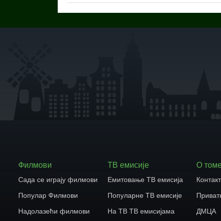
Филмови
ТВ емисије
О том
Сада се играју филмови
Емитовање ТВ емисија
Контак
Популар Филмови
Популарне ТВ емисије
Приват
Надолазећи филмови
На ТВ ТВ емисијама
ДМЦА