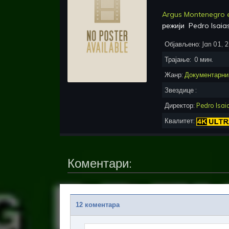
Argus Montenegro e
режији
Pedro Isaia
Објављено:
Jan 01, 
Трајање:
0
мин.
Жанр:
Документарни
Звездице :
Директор:
Pedro Isai
Квалитет:
Коментари:
12 коментара