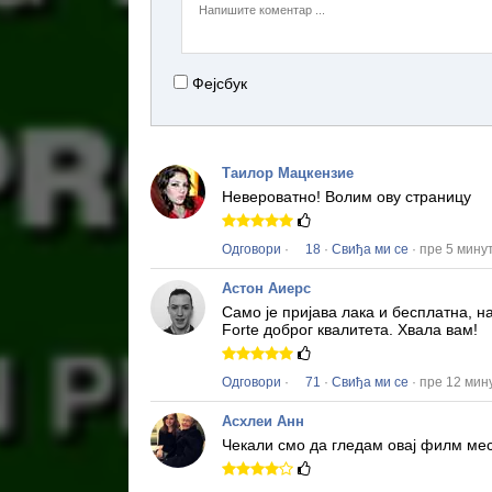
Фејсбук
Таилор Мацкензие
Невероватно!
Волим ову страницу
Одговори
·
18
·
Свиђа ми се
· пре 5 мину
Астон Аиерс
Само је пријава лака и бесплатна, 
Forte
доброг квалитета.
Хвала вам!
Одговори
·
71
·
Свиђа ми се
· пре 12 мин
Асхлеи Анн
Чекали смо да гледам овај филм ме