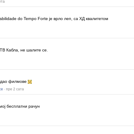
ута
abilidade do Tempo Forte
је врло леп, са ХД квалитетом
ТВ Кабла, не шалите се.
гледао филмове
се
· пре 2 сата
мој бесплатни рачун