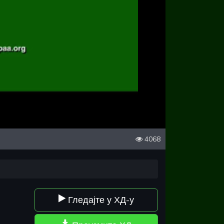
4068
Гледајте у ХД-у