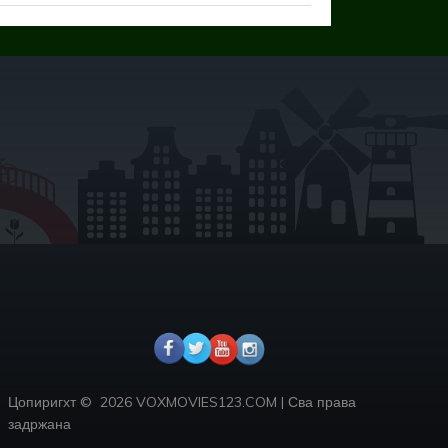
Цопиригхт ©
2026 VOXMOVIES123.COM
|
Сва права
задржана