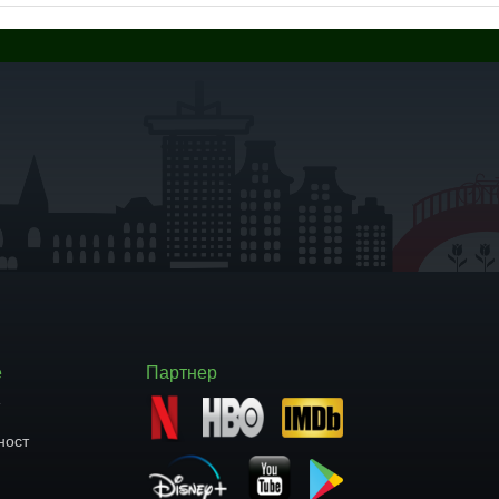
е
Партнер
т
ност