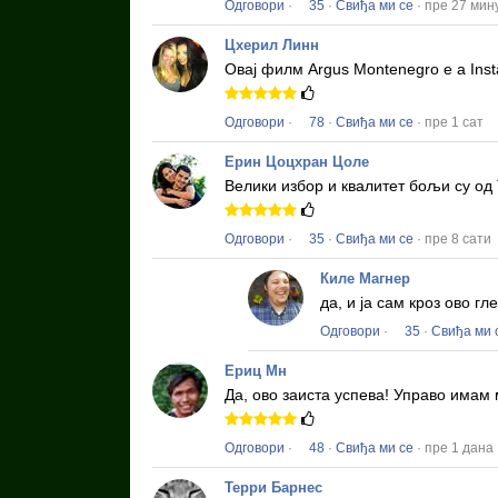
Одговори
·
35
·
Свиђа ми се
· пре 27 мин
Цхерил Линн
Овај филм
Argus Montenegro e a Inst
Одговори
·
78
·
Свиђа ми се
· пре 1 сат
Ерин Цоцхран Цоле
Велики избор и квалитет бољи су од 
Одговори
·
35
·
Свиђа ми се
· пре 8 сати
Киле Магнер
да, и ја сам кроз ово 
Одговори
·
35
·
Свиђа ми 
Ериц Мн
Да, ово заиста успева!
Управо имам 
Одговори
·
48
·
Свиђа ми се
· пре 1 дана
Терри Барнес