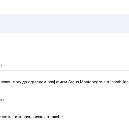
та
напокон могу да одгледам овај филм
Argus Montenegro e a Instabili
ута
сецима.
и коначно изашао такође