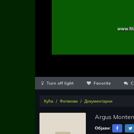
Favorite
C
Кућа
Филмови
Документарни
Argus Montene
Објави: