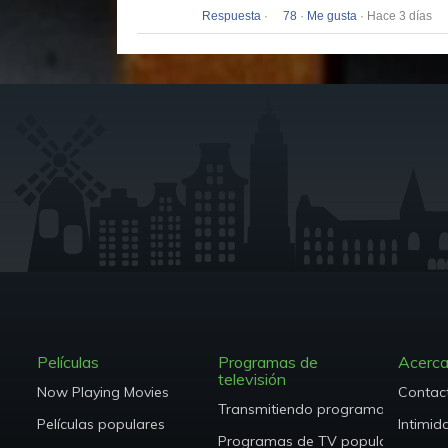
Respuesta
·
78
·
Me gusta
· Hace 3 días
Películas
Programas de
Acerca
televisión
Now Playing Movies
Contac
Transmitiendo programas de TV
Películas populares
Intimid
Programas de TV populares