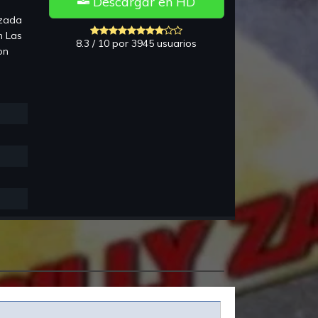
Descargar en HD
izada
n Las
8.3 / 10 por 3945 usuarios
on