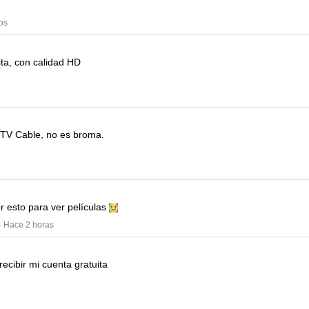
os
ta, con calidad HD
 TV Cable, no es broma.
r esto para ver películas
· Hace 2 horas
ecibir mi cuenta gratuita