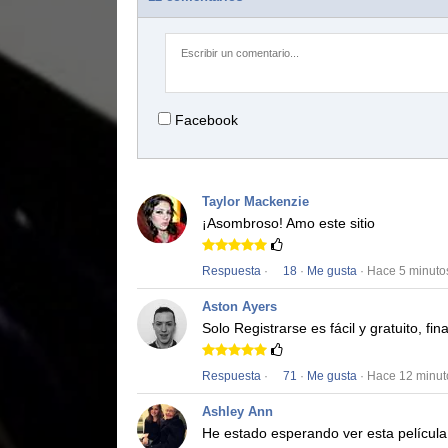
Facebook
Taylor Mackenzie
¡Asombroso!
Amo este sitio
Respuesta
·
18
·
Me gusta
· Hace 5 minuto
Aston Ayers
Solo Registrarse es fácil y gratuito, f
Respuesta
·
71
·
Me gusta
· Hace 12 minut
Ashley Ann
He estado esperando ver esta películ