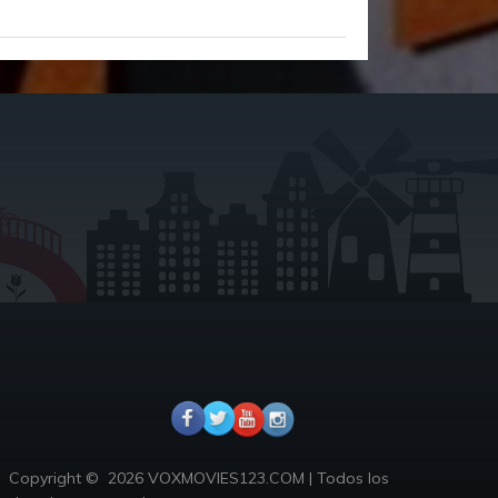
Copyright ©
2026 VOXMOVIES123.COM
|
Todos los