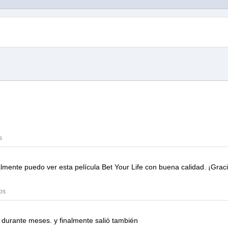
s
inalmente puedo ver esta película
Bet Your Life
con buena calidad.
¡Graci
os
a durante meses.
y finalmente salió también