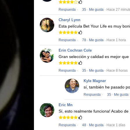
Respuesta
·
35
·
Me gusta
· Hace 27 minut
Cheryl Lynn
Esta película
Bet Your Life
es muy boni
Respuesta
·
78
·
Me gusta
· Hace 1 hora
Erin Cochran Cole
Gran selección y calidad es mejor que
Respuesta
·
35
·
Me gusta
· Hace 8 horas
Kyle Magner
sí, también he pasado po
Respuesta
·
35
·
Me gusta
Eric Mn
Sí, esto realmente funciona!
Acabo de r
Respuesta
·
48
·
Me gusta
· Hace 1 días