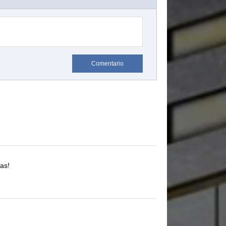
Comentario
as!