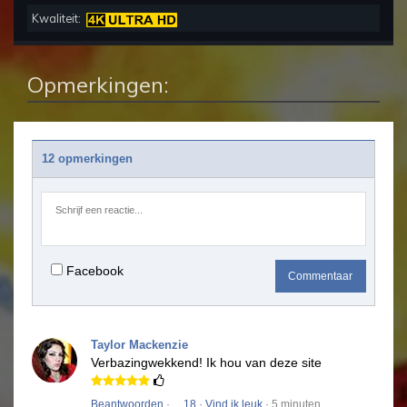
Kwaliteit:
Opmerkingen:
12 opmerkingen
Facebook
Commentaar
Taylor Mackenzie
Verbazingwekkend!
Ik hou van deze site
Beantwoorden
·
18
·
Vind ik leuk
· 5 minuten