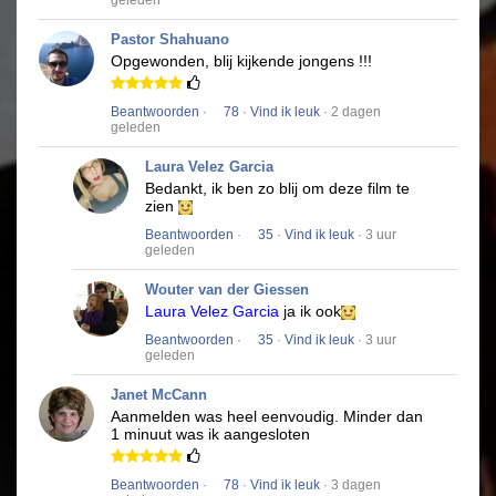
geleden
Pastor Shahuano
Opgewonden, blij kijkende jongens !!!
Beantwoorden
·
78
·
Vind ik leuk
· 2 dagen
geleden
Laura Velez Garcia
Bedankt, ik ben zo blij om deze film te
zien
Beantwoorden
·
35
·
Vind ik leuk
· 3 uur
geleden
Wouter van der Giessen
Laura Velez Garcia
ja ik ook
Beantwoorden
·
35
·
Vind ik leuk
· 3 uur
geleden
Janet McCann
Aanmelden was heel eenvoudig.
Minder dan
1 minuut was ik aangesloten
Beantwoorden
·
78
·
Vind ik leuk
· 3 dagen