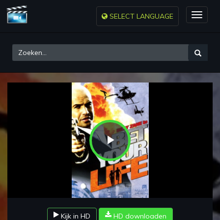
SELECT LANGUAGE
Toggle
naviga
Play
Video
Kijk in HD
HD downloaden