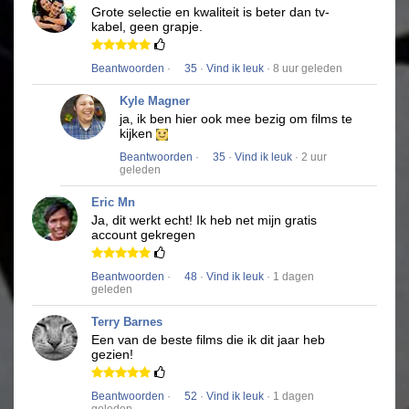
Grote selectie en kwaliteit is beter dan tv-
kabel, geen grapje.
Beantwoorden
·
35
·
Vind ik leuk
· 8 uur geleden
Kyle Magner
ja, ik ben hier ook mee bezig om films te
kijken
Beantwoorden
·
35
·
Vind ik leuk
· 2 uur
geleden
Eric Mn
Ja, dit werkt echt!
Ik heb net mijn gratis
account gekregen
Beantwoorden
·
48
·
Vind ik leuk
· 1 dagen
geleden
Terry Barnes
Een van de beste films die ik dit jaar heb
gezien!
Beantwoorden
·
52
·
Vind ik leuk
· 1 dagen