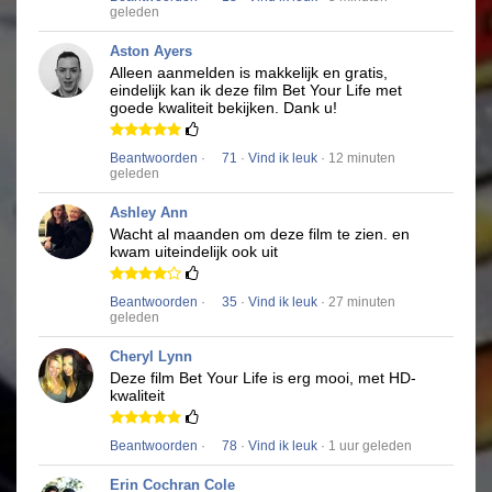
geleden
Aston Ayers
Alleen aanmelden is makkelijk en gratis,
eindelijk kan ik deze film
Bet Your Life
met
goede kwaliteit bekijken.
Dank u!
Beantwoorden
·
71
·
Vind ik leuk
· 12 minuten
geleden
Ashley Ann
Wacht al maanden om deze film te zien.
en
kwam uiteindelijk ook uit
Beantwoorden
·
35
·
Vind ik leuk
· 27 minuten
geleden
Cheryl Lynn
Deze film
Bet Your Life
is erg mooi, met HD-
kwaliteit
Beantwoorden
·
78
·
Vind ik leuk
· 1 uur geleden
Erin Cochran Cole