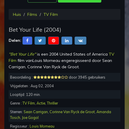
Huis
Films
TV Film
Bet Your Life
(
2004
)
Delen:
"
Bet Your Life
"
is een
2004 United States of America
TV
Film
film van
Louis Morneau
en
geregisseerd
door
Sean
Carrigan, Corinne Van Ryck de Groot
.
Beoordeling :
door 3945 gebruikers
Vrijgelaten :
Aug 02, 2004
Looptijd:
120
min.
Genre :
TV Film
,
Actie
,
Thriller
Sterren:
Sean Carrigan
,
Corinne Van Ryck de Groot
,
Amanda
Tosch
,
Joe Gogol
Regisseur :
Louis Morneau