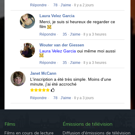
Répondre
·
78
·
J'aime
· Il y a 2 jours
Laura Velez Garcia
Merci, je suis si heureux de regarder ce
film
Répondre
·
35
·
J'aime
· Il y a 3 heures
Wouter van der Giessen
Laura Velez Garcia
oui même moi aussi
Répondre
·
35
·
J'aime
· Il y a 3 heures
Janet McCann
L'inscription a été très simple.
Moins d'une
minute, j'ai été accroché
Répondre
·
78
·
J'aime
· Il y a 3 jours
Films
Émissions de télévision
Films en cours de lecture
Diffusion d'émissions de télévision