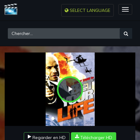
SELECT LANGUAGE
Toggle
naviga
Play
Video
Regarder en HD
Télécharger HD