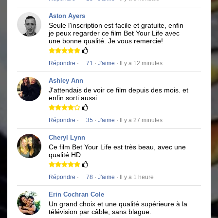
Aston Ayers
Seule l'inscription est facile et gratuite, enfin
je peux regarder ce film
Bet Your Life
avec
une bonne qualité.
Je vous remercie!
Répondre
·
71
·
J'aime
· Il y a 12 minutes
Ashley Ann
J'attendais de voir ce film depuis des mois.
et
enfin sorti aussi
Répondre
·
35
·
J'aime
· Il y a 27 minutes
Cheryl Lynn
Ce film
Bet Your Life
est très beau, avec une
qualité HD
Répondre
·
78
·
J'aime
· Il y a 1 heure
Erin Cochran Cole
Un grand choix et une qualité supérieure à la
télévision par câble, sans blague.