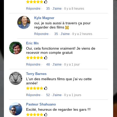
Répondre
·
35
·
J'aime
· Il y a 8 heures
Kyle Magner
oui, je suis aussi à travers ça pour
regarder des films
Répondre
·
35
·
J'aime
· Il y a 2 heures
Eric Mn
Oui, cela fonctionne vraiment!
Je viens de
recevoir mon compte gratuit
Répondre
·
48
·
J'aime
· Il y a 1 jour
Terry Barnes
L'un des meilleurs films que j'ai vu cette
année!
Répondre
·
52
·
J'aime
· Il y a 1 jours
Pasteur Shahuano
Excité, heureux de regarder les gars !!!