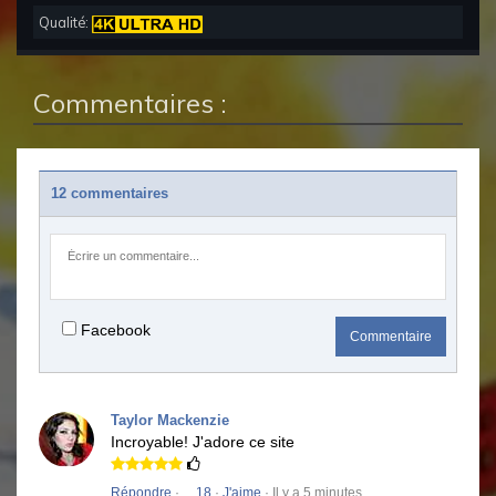
Qualité:
Commentaires :
12 commentaires
Facebook
Commentaire
Taylor Mackenzie
Incroyable!
J'adore ce site
Répondre
·
18
·
J'aime
· Il y a 5 minutes