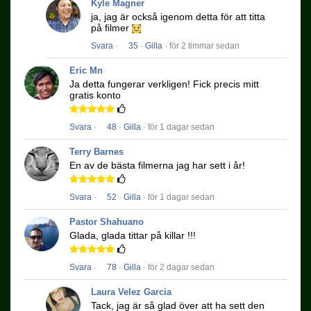
Kyle Magner
ja, jag är också igenom detta för att titta
på filmer
Svara
·
35
·
Gilla
· för 2 timmar sedan
Eric Mn
Ja detta fungerar verkligen!
Fick precis mitt
gratis konto
Svara
·
48
·
Gilla
· för 1 dagar sedan
Terry Barnes
En av de bästa filmerna jag har sett i år!
Svara
·
52
·
Gilla
· för 1 dagar sedan
Pastor Shahuano
Glada, glada tittar på killar !!!
Svara
·
78
·
Gilla
· för 2 dagar sedan
Laura Velez Garcia
Tack, jag är så glad över att ha sett den