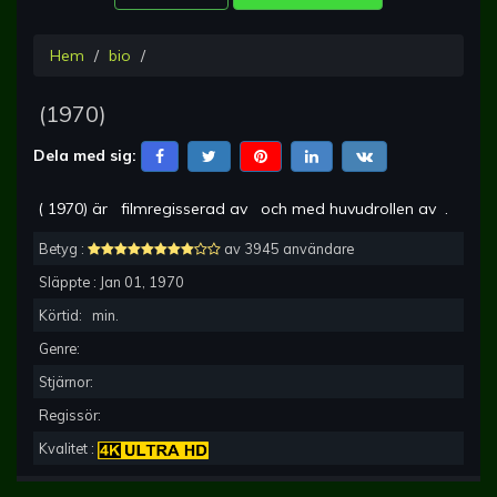
Hem
bio
(
1970
)
Dela med sig:
(
1970
) är
filmregisserad av
och med huvudrollen av
.
Betyg :
av 3945 användare
Släppte :
Jan 01, 1970
Körtid:
min.
Genre:
Stjärnor:
Regissör:
Kvalitet :